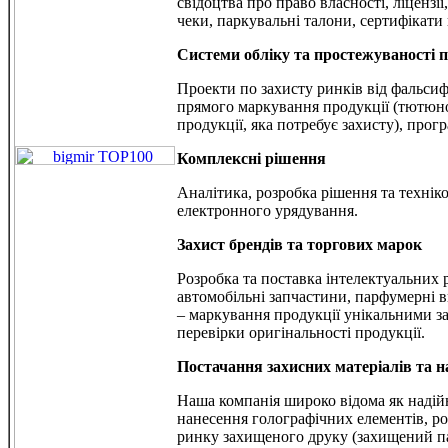
свідоцтва про право власності, ліцензі
чеки, паркувальні талони, сертифікати в
Системи обліку та простежуваності п
Проекти по захисту ринків від фальсиф
прямого маркування продукції (тютюно
продукції, яка потребує захисту), прог
Комплексні рішення
Аналітика, розробка рішення та технік
електронного урядування.
Захист брендів та торгових марок
Розробка та поставка інтелектуальних 
автомобільні запчастини, парфумерні ви
– маркування продукції унікальними з
перевірки оригінальності продукції.
Постачання захисних матеріалів та н
Наша компанія широко відома як надій
нанесення голографічних елементів, ро
ринку захищеного друку (захищений папі