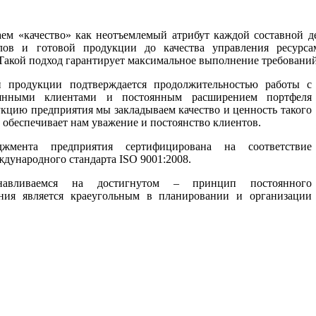
ем «качество» как неотъемлемый атрибут каждой составной де
алов и готовой продукции до качества управления ресурс
Такой подход гарантирует максимальное выполнение требований
й продукции подтверждается продолжительностью работы с
янными клиентами и постоянным расширением портфеля
укцию предприятия мы закладываем качество и ценность такого
 обеспечивает нам уважение и постоянство клиентов.
джмента предприятия сертифицирована на соответствие
дународного стандарта ISO 9001:2008.
авливаемся на достигнутом – принцип постоянного
ания является краеугольным в планировании и организации