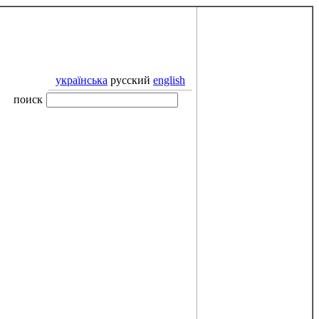
українська
русский
english
поиск