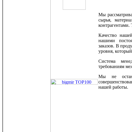
Мы рассматрива
сырья, матери
контрагентами. 
Качество наше
нашими посто
заказов. В прод
уровня, который
Система мене
требованиям меж
Мы не остан
совершенствов
нашей работы.